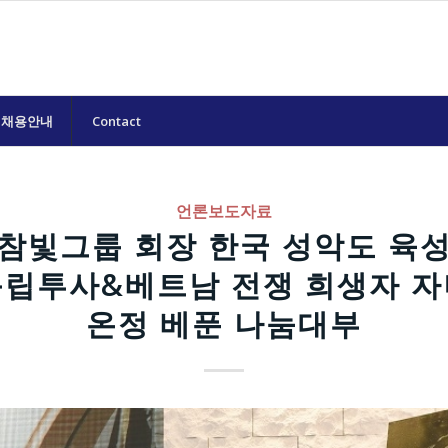
채용안내
Contact
언론보도자료
참빛그룹 회장 한국 성악도 육
독립투사&베트남 전쟁 희생자 자
온정 베푼 나눔대부