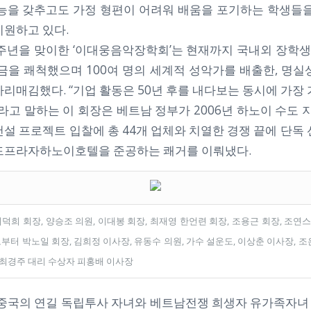
재능을 갖추고도 가정 형편이 어려워 배움을 포기하는 학생들을
지원하고 있다.
주년을 맞이한 ‘이대웅음악장학회’는 현재까지 국내외 장학생 
학금을 쾌척했으며 100여 명의 세계적 성악가를 배출한, 명실
리매김했다. “기업 활동은 50년 후를 내다보는 동시에 가장
라고 말하는 이 회장은 베트남 정부가 2006년 하노이 수도 지
설 프로젝트 입찰에 총 44개 업체와 치열한 경쟁 끝에 단독
드프라자하노이호텔을 준공하는 쾌거를 이뤄냈다.
희 회장, 양승조 의원, 이대봉 회장, 최재영 한언련 회장, 조용근 회장, 조연스
부터 박노일 회장, 김희정 이사장, 유동수 의원, 가수 설운도, 이상춘 이사장, 조
, 최경주 대리 수상자 피홍배 이사장
 중국의 연길 독립투사 자녀와 베트남전쟁 희생자 유가족자녀 