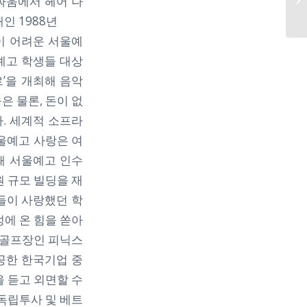
싸움에서 헤어 나
인 1988년
이 어려운 서울예
예고 학생들 대상
’을 개최해 음악
은 물론, 돈이 없
. 세계적 소프라
울예고 사랑은 여
때 서울예고 인수
원 규모 빌딩을 재
아들이 사랑했던 학
성에 온 힘을 쏟아
홀 골프장인 피닉스
공한 한국기업 중
을 듣고 외면할 수
 독립투사 및 베트