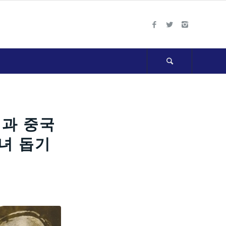
성과 중국
녀 돕기