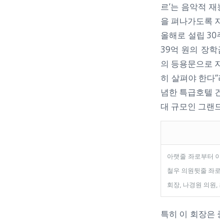
르’는 음악적 
을 펴나가도록 
올해로 설립 30
39억 원의 장
의 등용문으로 자
히 살펴야 한다”
념한 특급호텔 건
대 규모인 그랜
아랫줄 좌로부터 이덕
철우 의원뒷줄 좌로
회장, 나경원 의원
특히 이 회장은