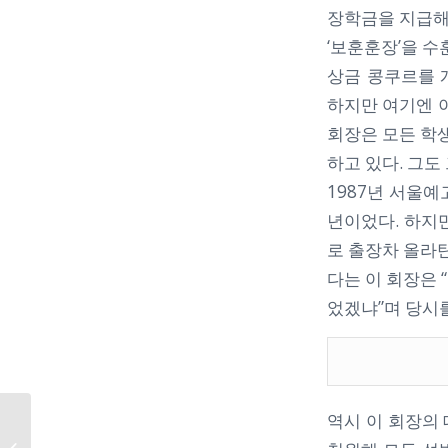
장학금을 지급해
‘보훈훈장’을 수
상금 콩쿠르를 
하지만 여기엔 
회장은 모든 학생
하고 있다. 그
1987년 서울
년이었다. 하지
로 출장차 올라탄
다는 이 회장은 
었겠냐”며 당시
역시 이 회장의
[연합뉴스]이대봉 참빛
그룹 회장 ‘대한민국 나