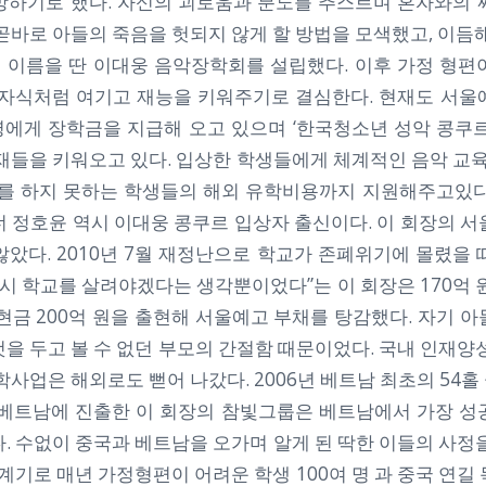
방하기로 했다. 자신의 괴로움과 분노를 추스르며 혼자와의 
곧바로 아들의 죽음을 헛되지 않게 할 방법을 모색했고, 이듬해
의 이름을 딴 이대웅 음악장학회를 설립했다. 이후 가정 형편
 자식처럼 여기고 재능을 키워주기로 결심한다. 현재도 서울
0명에게 장학금을 지급해 오고 있으며 ‘한국청소년 성악 콩쿠르
재들을 키워오고 있다. 입상한 학생들에게 체계적인 음악 교육
부를 하지 못하는 학생들의 해외 유학비용까지 지원해주고있다
너 정호윤 역시 이대웅 콩쿠르 입상자 출신이다. 이 회장의 서
않았다. 2010년 7월 재정난으로 학교가 존폐위기에 몰렸을 
당시 학교를 살려야겠다는 생각뿐이었다”는 이 회장은 170억 
현금 200억 원을 출현해 서울예고 부채를 탕감했다. 자기 
을 두고 볼 수 없던 부모의 간절함 때문이었다. 국내 인재양
학사업은 해외로도 뻗어 나갔다. 2006년 베트남 최초의 54
 베트남에 진출한 이 회장의 참빛그룹은 베트남에서 가장 성
. 수없이 중국과 베트남을 오가며 알게 된 딱한 이들의 사정
 계기로 매년 가정형편이 어려운 학생 100여 명 과 중국 연길