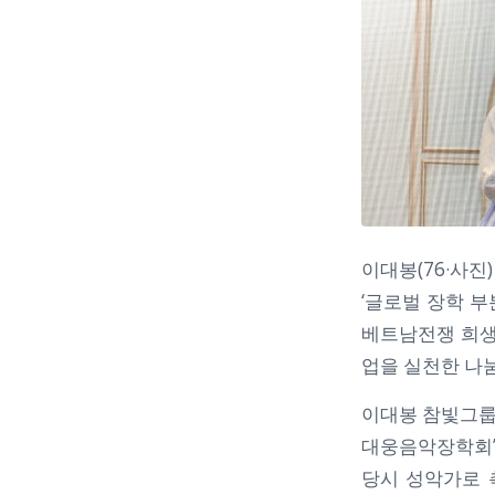
이대봉(76·사
‘글로벌 장학 
베트남전쟁 희생
업을 실천한 나
이대봉 참빛그룹 
대웅음악장학회’ 
당시 성악가로 