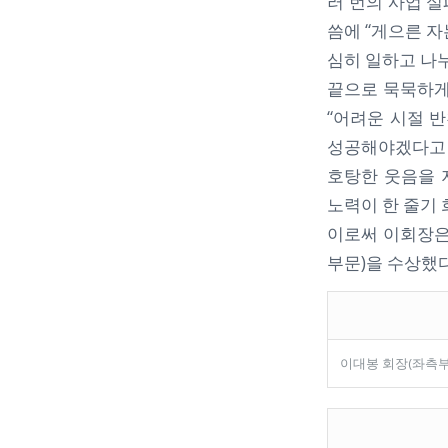
러 번의 사업 실
씀에 “게으른 
심히 일하고 나누
끝으로 묵묵하게 
“어려운 시절 
성공해야겠다고 
호탕한 웃음을 
노력이 한 줄기 
이로써 이회장은
부문)을 수상했다
이대봉 회장(좌측부