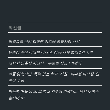
최신글
참빛그룹 신임 회장에 이호웅 총괄사장 선임
인촌상 수상 이대봉 이사장, 상금-사재 합쳐 2억 기부
제37회 인촌상 시상식… 부문별 상금 1억원씩
아들 잃었지만 ‘폭력 없는 학교’ 지원…이대봉 이사장, 인
촌상 수상
학폭에 아들 잃고, 그 학교 인수해 키웠다…“용서가 복수
앞서더라”